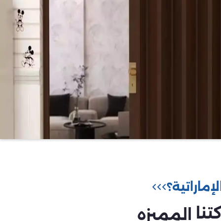
إماراتية؟
تنا
المميزه