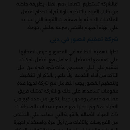
،فالشركه تستطيع التعامل مع الفلل بطريقة خاصه
من خلال القيام بالتنظيف اولا ثم استخدام افضل
الماكينات الحديثه والمعقمات القوية التي تساعد
علي انهاء المهام باقصي سرعه وباعلي جودة.
شركة تعقيم قصور في دبي
نظرا لاهمية النظافه في القصور و حرص اصحابها
علي تعقيمها فتفضل التعامل مع افضل شركات
تعقيم علي اعلي مستوي وذات خبره كبيره من اجل
التاكد من اداء الخدمه ،ولا داعي بالذكر ان لتنظيف
ولتعقيم القصور يجب التعامل مع شركة لديها عدة
مقومات تساعدها علي ذلك ،والشركه تمتلك فريق
عماله مخصص ومدرب جيدا يتكون من عدد كبير من
الافراد يمكنهم انجاز المهام بسرعه،بجانب المنظفات
ذات المواد الفعاله والقوية التي تساعد علي التخلص
من الفيروسات والآفات من أول مرة ،واستخدام اجهزة