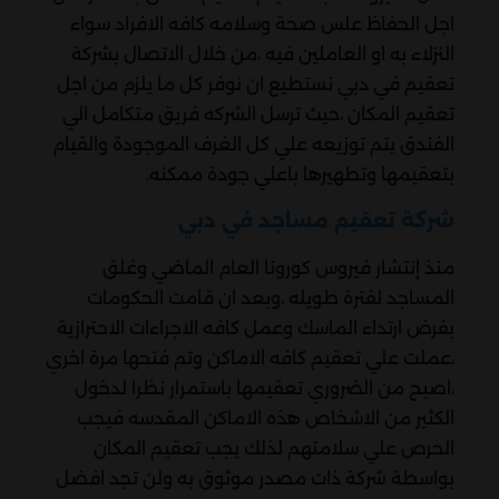
اجل الحفاظ علس صحة وسلامه كافه الافراد سواء
النزلاء به او العاملين فيه ،من خلال الاتصال بشركة
تعقيم في دبي نستطيع ان نوفر كل ما يلزم من اجل
تعقيم المكان ،حيث ترسل الشركه فريق متكامل الي
الفندق يتم توزيعه علي كل الغرف الموجودة والقيام
بتعقيمها وتطهيرها باعلي جودة ممكنه.
شركة تعقيم مساجد في دبي
منذ إنتشار فيروس كورونا العام الماضي وغلق
المساجد لفترة طويله ،وبعد ان قامت الحكومات
بفرض ارتداء الماسك وعمل كافه الاجراءات الاحترازية
،عملت علي تعقيم كافه الاماكن وتم فتحها مرة اخري
،اصبح من الضروري تعقيمها باستمرار نظرا لدخول
الكثير من الاشخاص هذه الاماكن المقدسه فيجب
الحرص علي سلامتهم لذلك يجب تعقيم المكان
بواسطة شركة ذات مصدر موثوق به ولن تجد افضل