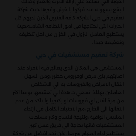
القوية التي تساعد علي ازاله الاتربة والغبار وكذلك
البقع بسهوله عند فركها بالفرش وغيرها ،حيث شركة
تعقيم في دبي الشركه كافه الفنيين الذين لديهم كل
الخبرات التي نحتاجها في امور النظافه الشامله،حيث
يستطيع العامل النزول في الخزان من اجل تنظيفه
وتعقيمه جيدا .
شركة تعقيم مستشفيات في دبي
المستشفي هي المكان الذي يعالج فيه الافراد عند
اصابتهم باي مرض اوفيروس خطير ،ومن السهل
انتقال الامراض والفيروسات به الي الاشخاص
العاملين بها،لذا تسعي جاهدة الي تعقيمها يوميا اكثر
من مرة لقتل اي فيروسات او بكتيريا والتاكد من عدم
انتقالها الي الخارج ،مع الاحتياط الكامل في ارتداء
الملابس الواقية ،ونتيجة لاتساع وكبر مساحات
المستشفيات فانها بحاجة الي فريق عمل كبير
يستطيع اداء المهام سريعا ،ولن نجد افضل من شركة