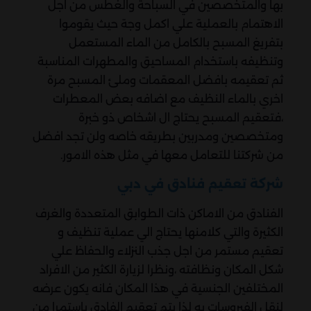
بها والمتخصصين في السباحة والغطس من اجل
الاهتمام بالعملية علي اكمل وجة حيث يقوموا
بتفريغ المسبح بالكامل من الماء المستعمل
وتنظيفه باستخدام المساحيق والمطهرات المناسبة
ثم تعقيمه بافضل المعقمات وملئ المسبح مرة
اخري بالماء النظيف مع اضافه بعض المعطرات
،فتعقيم المسبح يحتاج ال اشخاص ذو خبرة
ومتخصصين ومدربين بطريقه خاصه ولن تجد افضل
من شركتنا للتعامل معها في مثل هذه الامور.
شركة تعقيم فنادق في دبي
الفنادق من الاماكن ذات الطوابق المتعددة والغرف
الكثيرة والتي كلامنها يحتاج الي عملية تنظيف و
تعقيم مستمر من اجل جذب النزلاء والحفاظ علي
شكل المكان ونظافته ،ونظرا لزيارة الكثير من الافراد
المختلفين الجنسية في هذا المكان فانه يكون عرضه
لنقل الفيروسات به لذا يتم تعقيم الفادق باستمرا من