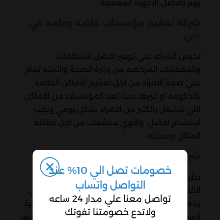
بهم بافضل الاجهزة المعقمه .
شركة تعقيم مؤسسات خاصه وعامه في
دبي
تحرص الشركه علي توفير افضل المنظفات
والمعقمات المرخصه من وزارة الصحة والآمنه تمام
علي صحة الافراد من اجل تعقيم الاماكن الخاصه
بالحكومه او غيرها ،حيث تعد المؤسسات من الاماكن
التي تنشغل بالكثير من الافراد بشكل يومي ويجب
استخدام افضل واقوي معقمات من اجل نظافه
المكان وحمايته .
شركة تعقيم بنوك في دبي
خصومات تصل الي 10% عند
نظرا لتعاملات كثير من الافراد وقضاء مصالحهم
التواصل واتساب
الخاصه بهم في البنوك ،يعد البنك من الاماكن التي
تواصل معنا علي مدار 24 ساعه
يذهب اليها العديد من الافرد يوميا،ولسلامة وحماية
ولاتدع خصومتنا تفوتك
الموظفين ايضا يستعين البنك بركات النظافه لتنظيف