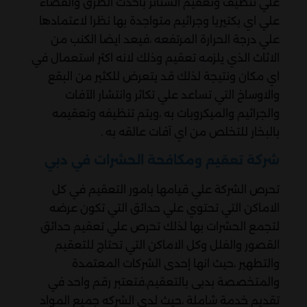
علي تنظيف وتعقيم الستائر باحدث الطرق والقضاء
علي اي بكتيريا وجراثيم متواجدة بها نظرا لاعتمادها
علي درجة الحرارة المرتفعه ،فيعد ايضا الكنب من
الاثاث الذي يلزمه تعقيم وذلك لانه اكثر استعمال في
اي مكان ونتيجة لذلك قد يتعرض للكثير من البقع
والاوساخ التي تساعد علي تكاثر وانتشار الآفات
والجراثيم والميكروبات به ،ويتم تنظيفه وتعقيمه
بالبخار للتخلص من اي آفات عالقه به .
شركة تعقيم ومكافحة الحشرات في دبي
تحرص الشركة علي قيامها بامور التعقيم في كل
الاماكن التي تحتوي علي حدائق التي تكون عرضه
لتجمع الحشرات بها لذلك تحرص علي تعقيم حدائق
القصور والفلل وكل الاماكن التي تحتاج للتعقيم
والتطهير ،حيث انها إحدى الشركات المعتمدة
والمتخصصة بدبى بالتعقيم،فتعتبر رقم واحد في
تقديم خدمة شاملة ،حيث لدي الشركه جميع المواد