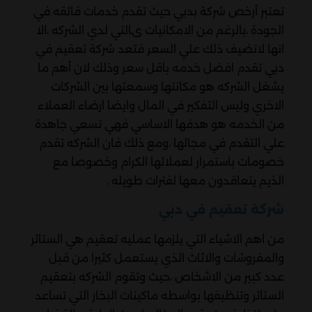
تعتبر أرخص شركة بدبي حيث تقدم خدمات فائقه في
الجودة ،بالرغم من الامكانيات ىالتي لدي الشركه ،الا
انها لاتضيف ذلك علي السعر فتعد شركة تعقيم في
دبي تقدم افضل خدمه باقل سعر وذلك لان أهم ما
يشغل الشركه هو مكانتها وسمعتها بين الشركات
الاخري وليس التفكير في المال وايضا ارضاء العملاء
من الخدمه هو هدفها الاساسي فهي تسعي جاهدة
علي التقدم في مجالها ،ومع ذلك فان الشركه تقدم
خصومات باستمرار لعملائها الكرام وخصوصا مع
الذيم يتعاقدون معها لفترات طويله .
شركة تعقيم في دبي
من اهم الاشياء التي يلزمها عمليه تعقيم هي الستائر
والمفروشات والاثاث الذي يستعمل كثيرا من قبل
عدد كبير من الاشخاص ،حيث وتقوم الشركه بتعقيم
الستائر وتنظيفها بواسطه ماكينات البخار التي تساعد