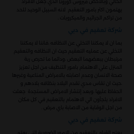
الحالي وبالاخص
الذي جعل الافراد
فيروس كورونا
يهتمون اكثر بامور التعقيم لانه السبيل الوحيد للحد
من تراكم الجراثيم والميكروبات .
شركة تعقيم في دبي
بما ان لا يمكننا التخلي عن النظافه ،فاننا لا يمكننا
التخلي عن عمليه التعقيم حيث ان النظافه والتعقيم
مرتبطان ببعضهما البعض ،ودائما ما تحرص ربة
المنزل علي الاهتمام بامور التنظيف من اجل تعزيز
صحة الانسان وعدم اصابته بالامراض المناعية وغيرها
،حيث ان تقاس مدي تقدم البلاد بنظافه بلادهم و
الحفاظ عليها ،وبعد إنتشار الامراض المستجدة جعلت
الافراد يلجأون الي الاهتمام بالتعقيم في كل مكان
من اجل الوقاية من الاصابة باي مرض .
شركة تعقيم في دبي
يعتبر القيام بالتعقيم من الامور الضرورية التي يهتم