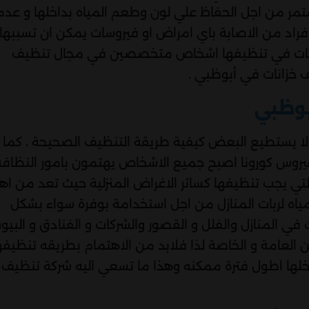
ستمر من اجل الحفاظ علي لون وطعم المياه بداخلها و عدم
فراد من الاصابة باي امراض او فيروسات يمكن ان تسببها
 الخزانات في تنظيفها اشخاص متخصصين في مجال تنظيف
ف خزانات في أبوظبي .
بوظبي
 لا يستطيع البعض كيفية طريقة التنظيف الصحيحة ، كما
كفيروس كورونا اصبح جميع الاشخاص يهتمون بامور النظافة
التي يجب تنظيفها كسائر الاغراض المنزلية حيث تعد من اه
المياه لربات المنازل من اجل استخدامة بوفرة سواء بشكل
في المنازل والفلل و القصور والشركات و الفنادق و البيو
كن العامة و الخاصة لذا فلابد من الاهتمام بطريقه تنظيفه
خلها اطول فترة ممكنه وهذا ما تسعي اليه شركة تنظيف