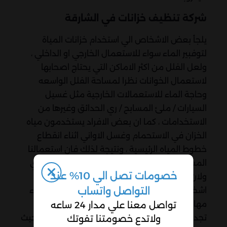
شركة تنظيف خزانات في الشارقة
يلجأ بعض الاشخاص الي استخدام خزانات المياة
لتوفبير الماء سواء للاستعمال الخارجي او الداخلي ،
ولعل الفلل من اكثر الاماكن التي يحتاج اصحابها
لاستعمال الخوانات نظرا لمساحة الفلل الواسعه
وحاجة الماء للاستعمالات الخارجية مثل غسيل
السيارات / ملئ المسابح / ري الحدائق وغيرها من
الاستخدامات ، كما ان بعض الافراد يستخدمون مياه
الخزان في الاستحمام وغسل الاواني اثناء انقطاع
خطوط المياه الرئيسية ، ونتيجة لذلك فان استعمالنا
المستمر للخزانات جعلت عمليه تنظيفه امر ضروري
خصومات تصل الي 10% عند
ولان تنظيف خزانات المياه من الامور التي يلزمها
التواصل واتساب
اشخاص مختصين في مجال التنظيف من اجل اداء
مهام جيدة وايضا للخبرة في طريقه التنظيف فلن
تواصل معنا علي مدار 24 ساعه
تجدوا افضل من شركة تنظيف فلل في الشارقة حيث
ولاتدع خصومتنا تفوتك