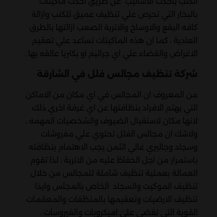
الكنب باحدث الاساليب عن طريق احدث ماكينات
بالبخار التي تحرص علي تنظيف عميق للكنب وازالة
كافه البقع والاوساخ والاتربة الصعب ازالتها بالطرق
العادية ، كما ان هذه الماكينات تساعد علي تعقيم
الاغراض والقضاء علي اي جراثيم او بكتريا عالقه بها .
شركة تنظيف مجالس فلل في الشارقة
من المعروف ان المجالس في اي مكان من الاماكن
التي يهتم الافراد بنظافتها عن اي غرفة اخري ذلك
لانها مكان لاستقبال الضيوف والشخصيات المهمه ،
ولاشك ان مجالس الفلل تحتوي علي مفروشات
وسجاد وجاليري غالي الثمن يجب الاهتمام بنظافته
باستمرار من اجل الحفاظ عليه من الاتربة ، لذا تقوم
العمالة بعملية تنظيف شاملة للمجالس من خلال
تنظيف الموكيت والسجاد الخاص بالمجلس وايذا
تنظيف الارضيات وتعقيمها بالمنظفات والمعقمات
القوية التي تقضي علي اميكروبات والفيروسات ،