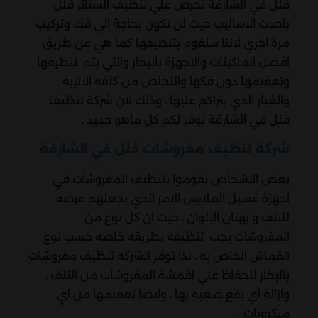
فلل في الشارقة تحرص علي تنظيف الستائر فلل
باحدث الاساليب حيث لن تكون بحاجة الي فك وتركيب
مرة اخري لاننا سنقوم بتنظيفها كما هي عن طريق
افضل الماكينات والاجهزة بالبخار والتي يتم تنظيفها
وتعقيمها دون فكها والتخلص من كلفه الاتربة
والغبار الذي يتراكم عليها ، وذلك لان شركة تنظيف
فلل في الشارقة توفر لكم كل ماهو جديد .
شركة تنظيف مفروشات فلل في الشارقة
بعض الاشخاص يقوموا بتنظيف المفروشات في
اجهزة غسيل الملابس الامر الذي يجعلهم عرضه
للتلف و بهتان الالوان ، حيث ان كل نوع من
المفروشات يجب تنظيفه بطريقه خاصه حسب نوع
القماش الخاص به ، لذا توفر الشركه تنظيف مفروشات
بالبخار للحفاظ علي اقمشة المفروشات من التلف ،
وازالة اي بقع صعبه بها ، وايضا تعقيمها من اي
ميكروبات .