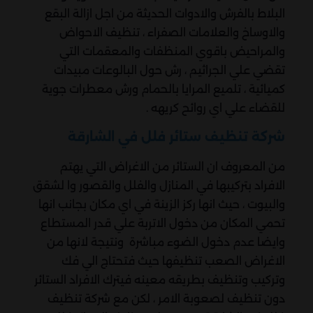
البلاط بالفرش والادوات الحديثة من اجل ازالة البقع
والاوساخ والعلامات الصفراء ، تنظيف الاحواض
والمراحيض باقوي المنظفات والمعقمات التي
تقضي علي الجراثيم ، رش حول البالوعات مبيدات
كميائية ، تلميع المرايا بالحمام ورش معطرات جوية
للقضاء علي اي روائح كريهه .
شركة تنظيف ستائر فلل في الشارقة
من المعروف ان الستائر من الاغراض التي يهتم
الافراد بتركيبها في المنازل والفلل والقصور وا لشقق
والبيوت ، حيث انها ركز الزينة في اي مكان بجانب انها
تحمي المكان من دخول الاتربة علي قدر المستطاع
وايضا عدم دخول الضوء مباشرة ونتيجة لانها من
الاغراض الصعب تنظيفها حيث فتحتاج الي فك
وتركيب وتنظيف بطريقه معينه فيترك الافراد الستائر
دون تنظيف لصعوبة الامر ، لكن مع شركة تنظيف