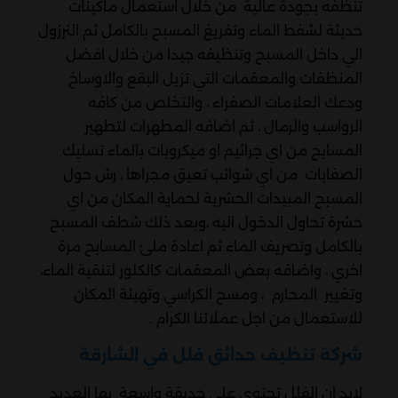
تنظفه بجودة عالية من خلال استعمال ماكينات
حديثة لشفط الماء وتفريغ المسبح بالكامل ثم النرزول
الي داخل المسبح وتنظيفه جيدا من خلال افضل
المنظفات والمعقمات التي تزيل البقع والاوساخ
ودعك العلامات الصفراء ، والتخلص من كافه
الرواسب والرمال ، ثم اضافه المطهرات لتطهير
المسابح من اي جراثيم او ميكروبات بالماء تسليك
الصفايات من اي شوائب تعيق مجراها ، رش حول
المسبح المبيدات الحشرية لحماية المكان من اي
حشرة تحاول الدخول اليه ،وبعد ذلك شطف المسبح
بالكامل وتصريف الماء ثم اعادة ملئ المسابح مرة
اخري ، واضافه بعض المعقمات كالكلور لتنقية الماء،
وتغيير المحارم ، ومسح الكراسي وتهيئة المكان
للاستعمال من اجل عملائنا الكرام .
شركة تنظيف حدائق فلل في الشارقة
لابد ان الفلل تحتوي علي حديقة واسعة بها العديد