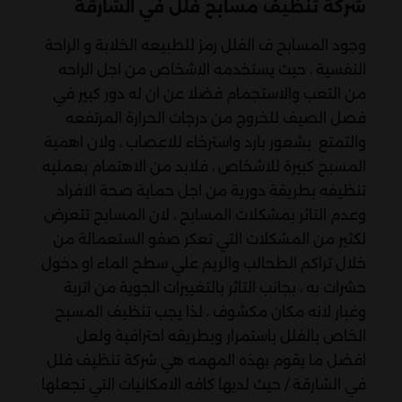
شركة تنظيف مسابح فلل في الشارقة
وجود المسابح ف الفلل رمز للطبيعه الخلابة و الراحة
النفسية ، حيث يستخدمه الاشخاص من اجل الراحه
من التعب والاستجمام فضلا عن ان له دور كبير في
فصل الصيف للخروج من درجات الحرارة المرتفعه
والتمتع بشعور بارد واسترخاء للاعصاب ، ولان اهمية
المسبح كبيرة للاشخاص ، فلابد من الاهتمام بعمليه
تنظيفه بطريقة دورية من اجل حماية صحة الافراد
وعدم التاثر بمشكلات المسابح ، لان المسابح تتعرض
لكثير من المشكلات التي تعكر صفو الستعمالة من
خلال تراكم الطحالب والريم علي سطح الماء او دخول
حشرات به ، بجانب التاثر بالتغييرات الجوية من اتربة
وغبار لانه مكان مكشوف ، لذا يجب تنظيف المسبح
الخاص بالفلل باستمرار وبطريقه احترافية ولعل
افضل ما يقوم بهذه المهمه هي شركة تنظيف فلل
في الشارقة / حيث لديها كافه الامكانيات التي تجعلها