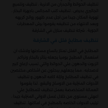
تنظيف الحوائط والجدران من الاتربة ، تنظيف وتلميع
الجاليري بحرص ، تنظيف كنب المجالس باجهزة البخار ،
تهوية المكان جيدا من اجل عدم ظهور روائح كريهه
وبعد الانتهاء من تنظيفه يقوموا برش المعطرات
الجوية .
شركة تنظيف منازل في الشارقة
تنظيف مطابخ فلل في الشارقة
المطابخ في الفلل تمتاز باتساع مساحتها ولاشك ان
استعمال المطبخ يوميا يجعله يتاثر بالبخار وتراكم
الزيوت والدهون علي الحوائط والتي تسبب ازعاج كبير
لاصحابه ، مما يجعلهم يبحثون عن اشخاص مختصين
في تنظيف المطابخ وازلة كافه الدهون و تنظيف
الأدوات المنزلية من الاوساخ والبقع ، لذا يقوموا
العمالة المتخصصة بعمل تنظيف للمطابخ علي
اعهلي مستوي من خلال غسل الاواني المنزلية جيدا ،
ترتيب الادوات الخاصه بالمطبخ في اماكنها ، تنظيف