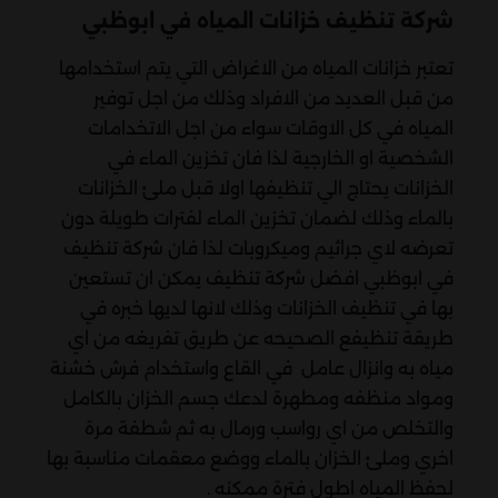
شركة تنظيف خزانات المياه في ابوظبي
تعتبر خزانات المياه من الاغراض التي يتم استخدامها
من قبل العديد من الافراد وذلك من اجل توفير
المياه في كل الاوقات سواء من اجل الاتخدامات
الشخصية او الخارجية لذا فان تخزين الماء في
الخزانات يحتاج الي تنظيفها اولا قبل ملئ الخزانات
بالماء وذلك لضمان تخزين الماء لفترات طويلة دون
تعرضه لاي جراثيم وميكروبات لذا فان شركة تنظيف
في ابوظبي افضل شركة تنظيف يمكن ان تستعين
بها في تنظيف الخزانات وذلك لانها لديها خبره في
طريقة تنظيفع الصحيحه عن طريق تفريغه من اي
مياه به وانزال عامل في القاع واستخدام فرش خشنة
ومواد منظفه ومطهرة لدعك جسم الخزان بالكامل
والتخلص من اي رواسب ورمال به ثم شطفة مرة
اخري وملئ الخزان بالماء ووضع معقمات مناسبة بها
لحفظ المياه اطول فترة ممكنه .