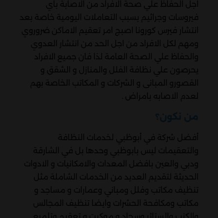
اجل الحفاظ علي صحة الافراد من الاصابة باي
فيروسات وجراثيم بسبب التعاملات اليومية خاصة بعد
انتشار فيرس كورونا اصبج امر تعقيم الاماكن ضروروي
ومهم لكل الافراد من اجل الحد من انتشار العدوي
والحفاظ علي الصحة العامة لذا فان جميع الافراد
يحرصون علي نظافة الفلل والمنازل و الشقق و
القصورو المبانى و الشركات و المكاتب الخاصة بهم
لعدم الاصابه بامراض .
من نكون؟
أفضل شركة في أبوظبي لخدمات النظافة
والتعقيمات ليس بابوظبي وحدها بل في الشارقة
ودبي والعين بافضل المعدات والامكانيات و الادوات
الحديثة لتقديم العديد من الخدمات الشاملة مثل
تنظيف مكاتب وفلل ومباني وعمارات و مساجد و
مكاتب ومكافحة الحشرات وايضا تنظيف المجالس
والكنب والستائر وسجاد و موكيت و تعقيم وتلميع