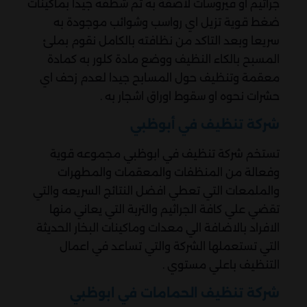
جراثيم او فيروسات لاصقة به ثم شطفه جيدا بماكينات
ضغط قوية تزيل اي رواسب وشوائب موجودة به
سريعا وبعد التاكد من نظافته بالكامل نقوم بملئ
المسبح بالكاء النظيف ووضع مادة كلور به كمادة
معقمة وتنظيف حول المسابح جيدا لعدم زحف اي
حشرات نحوه او سقوط اوراق اشجار به .
شركة تنظيف في أبوظبي
تستخم شركة تنظيف في ابوظبي مجموعه قوية
وفعالة من المنظفات والمعقمات والمطهرات
والملمعات التي تعطي افضل النتائج السريعه والتي
تقضي علي كافة الجراثيم والتربة التي يعاني منها
الافراد بالاضافة الي معدات وماكينات البخار الحديثة
التي تستعملها الشركة والتي تساعد في اعمال
التنظيف باعلي مستوي .
شركة تنظيف الحمامات في ابوظبي