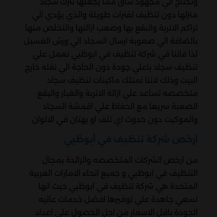
وتحتاج الي مجهود شاق مما يجعلها تترك سجاد
منزلها دون تنظيف لفترات طويلة والذي يؤدي الي
تراكم الاتربة والبقع بها وصعب ازالتها والتخلص منها
بالضافة الي صعوبة ارسال السجاد الي ورش الغسيل
لذا فاننا في شركة تنظيف في ابوظبي نعمل علي
تنظيف سجاد باعلي جودة دون الحاجة الي نقله خارج
البيت وذلك لاننا نمتلك ماكينات تنظيف سجاد
متخصصه تساعد علي ازالة الاتربة والغبار والبقع
الصعبة سريعا مع الحفاظ علي اقمشة السجاد
والموكيت دون حدوث اي تلف او بهتان في الالوان .
ارخص شركة تنظيف في أبوظبي
من ارخص الشركات المتخصصه والرائدة بمجال
التنظيف في ابوظبي و جميع انحاء الامارات العربية
المتحدة هي شركة تنظيف في ابوظبي حيث انها
تسعي جاهدة علي توفيرها افضل خدمات عاليه
الجودة باقل الاسعار من اجل الحصول علي اعداد