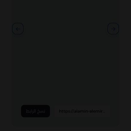
twitter
linkedin
viber
pinterest
tumblr
hackernews
reddit
vk
buffer
xing
line
pocket
flipboard
weibo
blogger
okru
evernote
skype
trello
نسخ الرابط