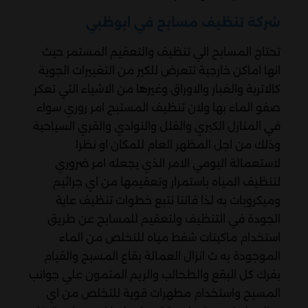
شركة تنظيف مسابح في ابوظبي
تحتاج المسابح الي تنظيف والتعقيم المستمر حيث
انها اماكن خارجية تتعرض للكير من التغييرات الجوية
كالاتربة والغبار والاوراق وغيرها من الاشياء التي تعكر
صفو الماء بها ولان تنظيف المستبح امر روري سواء
في المنازل الكبري والفلل والنوادي والقري السياحية
وذلك من اجل المظهر العام للمكان او نظرا
لاستعمالة اليومي الامر الذي يجعله امر ضروري
لتنظيف المياه باستمرار وتعقيمها من اي جراثيم
وميكروبات به لذا فاننا نتبع خطوات تنظيف عاية
الجودة في التنظيف ولتعقيم للمسابح عن طريق
استخدام ماكينات شفط مياه للتخلص من الماء
الموجودة به ث انزال العمالة بقاع المسبح والقيام
بفرك كل البقع والطحالب والريم المتمون علي جوانب
المسبح واستخدام مطهرات قوية للتخلص من اي