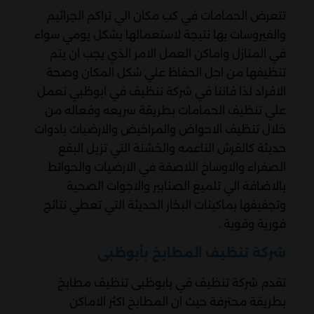
تتعرض الحمامات في كب مكان الي تراكم الجراثيم
والفيروسات بها نتيجة لاستعمالها بشكل يومي سواء
في المنازل واماكن العمل الامر الذي يجب ان يتم
تنظيفها من اجل الحفاظ علي شكل المكان وصحة
الافراد لذا فاننا في شركة تنظيف في ابوظبي نعمل
علي تنظيف الحمامات بطريقة سريعه وفعاله من
خلال تنظيف الاحواض والمراخيض والارضيات بادوات
حديثة كالفرش الناعمه والخشنة التي تزيل البقع
الصفراء والاوساخ اللاصقة في الارضيات والحوائط
بالاضافة الي تلميع الصنابير والاجوات الصحية
وتجفيفها بماكينات البخار الحديثة التي تعطي نتائج
فورية وقوية .
شركة تنظيف المطابخ بأبوظبى
تقدم شركة تنظيف في بابوظبى تنظيف مطابخ
بطريقة محترفة حيث ان المطابخ اكثر الاماكن