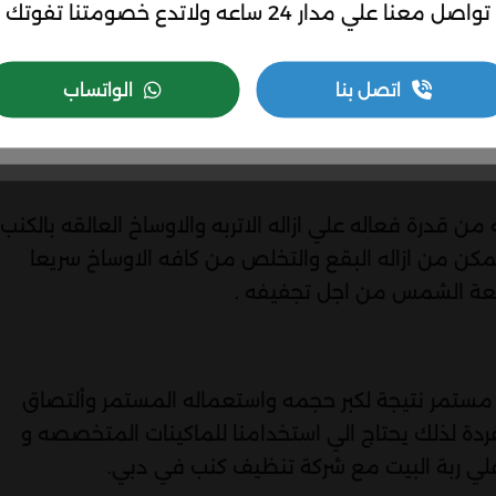
تواصل معنا علي مدار 24 ساعه ولاتدع خصومتنا تفوتك
كملان بعضهما فاذا قمت بتنظيف الكنب فلابد من القيام
 ،ونحن في شركتنا نستعمل احدث وافضل الالات
ء للسجاد او الكنب ، فقط تواصل معنا من اجل الحصول
اتصل بنا
الواتساب
من قدرة فعاله علي ازاله الاتربه والاوساخ العالقه بالكنب
تتمكن من ازاله البقع والتخلص من كافه الاوساخ سريعا
شعة الشمس من اجل تجفيفه .
 مستمر نتيجة لكبر حجمه واستعماله المستمر وألتصاق
ة لذلك يحتاج الي استخدامنا للماكينات المتخصصه و
لي ربة البيت مع شركة تنظيف كنب في دبي.