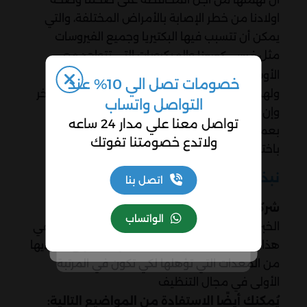
اولادنا من خطر الإصابة بالأمراض المختلفة، والتي
يمكن أن تتسبب فيها البكتيريا وجميع الفيروسات
مثل
والميكروبات التي تتواجد مع
فيرس كورونا
الأوساخ.
خصومات تصل الي 10% عند
ولهذا يجب البحث عن نظافة المنزل بين الحين والآخر
التواصل واتساب
وإن كنت تبحث عن أفراد متخصصين في القيام
تواصل معنا علي مدار 24 ساعه
بعمليات التنظيف المنزلية بدلاً عنك فعليك
ولاتدع خصومتنا تفوتك
باختيار
.
شركة تنظيف منازل في الفجيرة
نبذة عن الشركة
اتصل بنا
لديها الكثير من
شركة تنظيف منازل في الفجيرة
الواتساب
الخبرات في مجال تنظيف المنازل، كما أنها تعمل في
هذا المجال منذ سنوات عديدة، بالإضافة إلى ما لديها
من المعدات التي تؤهلها لكي تكون في المرتبة
الأولى في مجال التنظيف
يُمكنك أيضًا الاستفادة من المواضيع التالية: