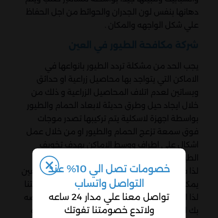
دهانها بنفس لون الجدران والحوائط من اجل الحفاظ
علي شكل الواجهه والمكان .
شركة مكافحة الطيور في العين
يجب الحد من مشكلة تردد الطيور بانواعها في
الاماكن التي يتواجد بها محاصيل زراعية او حدائق
وبساتين لعدم اتلاف المحاصيل الزراعية و ذلك من
خلال ايجاد حيل وطرق حديثة لابعاد الحمام والطيور
بواسطة اجهزة لاسكلية يتم تركيبها تصدر موجات
فوق سمعة تزعج الحمام والطيور او من خلال عمل
اشكال علي اطراف ووسط الاماكن بهدف تخويف
الطيور دون المساس بهم او قتلهم.
خصومات تصل الي 10% عند
لذا فان افضل شركة مكافحة حمام و طيور في العين
التواصل واتساب
يمكنك ان تعتمد عليها في هذه المساله هي شركتنا
تواصل معنا علي مدار 24 ساعه
لذا اذا كنت تريد الحفاظ علي الحبوب الغذائية الخاصه
ولاتدع خصومتنا تفوتك
بك او الحادائق في منزلك التي يتلفها الحمام وغيره