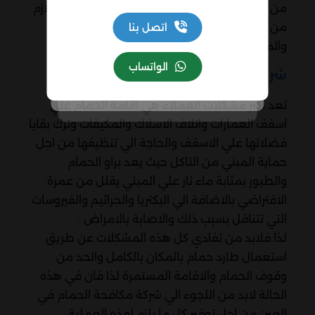
من الطيور فلابد من التواصل معنا فورا لعمل اللازم
من خلال باقة من امهر العمالة المتخصصة
اتصل بنا
والمتدربة جيدا علي اعمال المكافحة بانواعها .
الواتساب
شركة مكافحة الحمام في العين
تعد أكبر مشكلات العملاء هي اقامة الحمام علي
اسقف العمارات واتلاف الاسلاك والمكيفات وترك بقايا
فضلاتها علي الاسقف والحاجة الي تنظيفها من اجل
حماية المبني من التاكل حيث يعد براو الحمام
والطيور بمثابة ماء نار علي المبني يقلل من عمرة
الافتراضي بالاضافة الي البكتريا والجراثيم والفيروسات
التي تتناقل بسبب ذلك والاصابة بالامراض .
لذا فلابد من تفادي كل هذه المشكلات عن طريق
استعمال طارد حمام بالمكان بالكامل والحد من
وقوف الحمام والاقامة المستمرة لذا فان في هذه
الحالة لابد من اللجوء الي شركة مكافحة الحمام في
العين من اجل توفير كل ما يلزم لهذه العملية