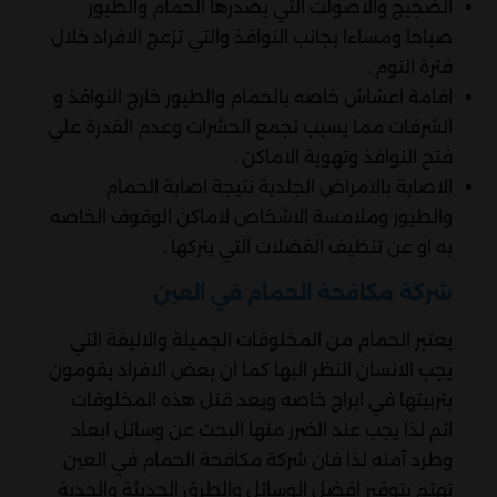
الضجيج والاصولت التي يصدرها الحمام والطيور
صباحا ومساءا بجانب النوافذ والتي تزعج الافراد خلال
فترة النوم .
اقامة اعشاش خاصه بالحمام والطيور خارج النوافذ و
الشرفات مما يسبب تجمع الحشرات وعدم القدرة علي
فتح النوافذ وتهوية الاماكن .
الاصابة بالامراض الجلدية نتيجة اصابة الحمام
والطيور وملامسة الاشخاص لاماكن الوقوف الخاصه
به او عن تنظيف الفضلات التي يتركها .
شركة مكافحة الحمام في العين
يعتبر الحمام من المخلوقات الجميلة والاليفة التي
يجب الانسان النظر اليها كما ان بعض الافراد يقومون
بتربيتها في ابراج خاصه ويعد قتل هذه المخلوقات
اثم لذا يجب عند الضرر منها البحث عن وسائل ابعاد
وطرد آمنه لذا فان شركة مكافحة الحمام في العين
تهتم بتوفير افضل الوسائل والطرق الحديثة والجدية